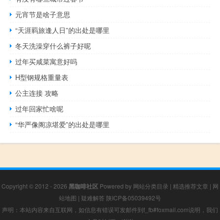
元宵节是啥子意思
“天涯羁旅逢人日”的出处是哪里
冬天洗澡穿什么裤子好呢
过年买咸菜寓意好吗
H型钢规格重量表
公主连接 攻略
过年回家忙啥呢
“华严像阁凉堪爱”的出处是哪里
Copyright © 2012 - 2026
黑咖啡社区
Powered by
网站分类目录
|
精选推荐文章
|
网
站地图
|
疑难解答
陕ICP备05039492号
声明：本站内容来自互联网，如信息有错误可发邮件到f_fb#foxmail.com说明，我们