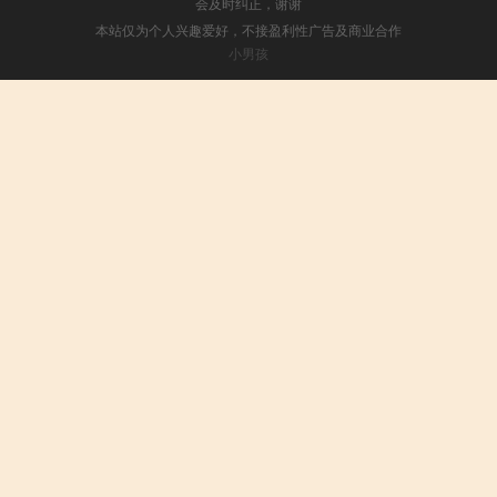
会及时纠正，谢谢
本站仅为个人兴趣爱好，不接盈利性广告及商业合作
小男孩