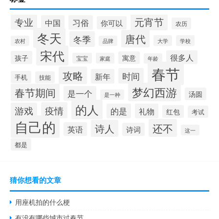
元宵节
专业
中国
习俗
你可以
农历
冬天
唐代
冬季
大学
学校
农村
品牌
宋代
很多人
孩子
寓意
宝宝
家庭
年龄
春节
攻略
时间
新年
手机
技能
梦幻西游
春节期间
是一个
汤圆
是一种
的人
疫情
游戏
的是
礼物
红包
考试
自己的
还不
诗人
英语
诗词
这一
都是
猜你想看的文章
用座机拍的什么梗
有没有哪些城市过春节