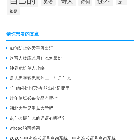
还不
诗人
英语
诗词
这一
都是
猜你想看的文章
如何防止冬天手脚出汗
速写人物应该用什么笔最好
神界危机单人攻略
居人思客客思家的上一句是什么
“任他闲处指冥鸿”的出处是哪里
过年值班必备食品有哪些
湖北大学是重点大学吗
点什么搠什么的词语有哪些?
whose的同类词
2020年中考准考证号查询系统（中考准考证号查询系统）