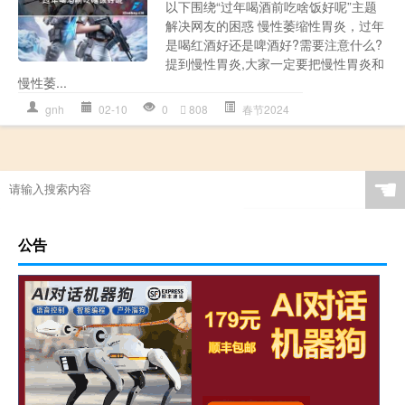
以下围绕“过年喝酒前吃啥饭好呢”主题
解决网友的困惑 慢性萎缩性胃炎，过年
是喝红酒好还是啤酒好?需要注意什么?
提到慢性胃炎,大家一定要把慢性胃炎和
慢性萎...
gnh
02-10
0
808
春节2024
☚
公告