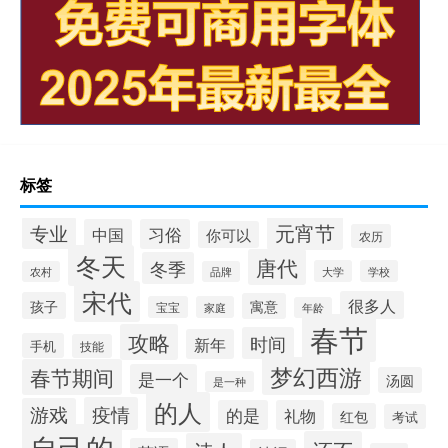
标签
元宵节
专业
中国
习俗
你可以
农历
冬天
唐代
冬季
大学
学校
农村
品牌
宋代
很多人
孩子
寓意
宝宝
家庭
年龄
春节
攻略
时间
新年
手机
技能
梦幻西游
春节期间
是一个
汤圆
是一种
的人
疫情
游戏
的是
礼物
红包
考试
自己的