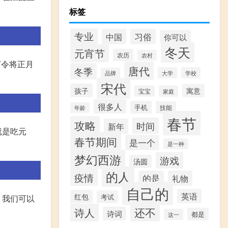
标签
专业
中国
习俗
你可以
冬天
元宵节
农历
农村
下令将正月
唐代
冬季
大学
学校
品牌
宋代
孩子
寓意
宝宝
家庭
很多人
手机
技能
年龄
春节
攻略
时间
新年
就是吃元
春节期间
是一个
是一种
梦幻西游
游戏
汤圆
的人
疫情
的是
礼物
自己的
英语
红包
考试
，我们可以
还不
诗人
诗词
都是
这一