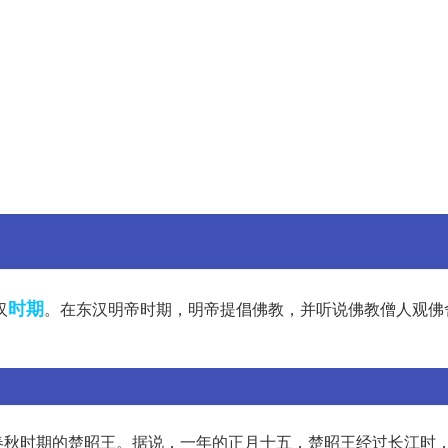
时期
汉
。在东汉明帝时期，明帝提倡佛教，并听说佛教僧人观佛
春秋时期的楚昭王。据说，一年的正月十五，楚昭王经过长江时