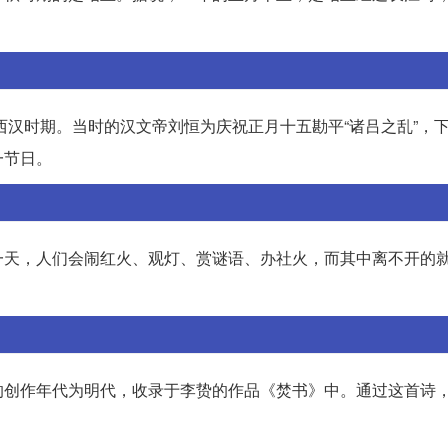
西汉时期。当时的汉文帝刘恒为庆祝正月十五勘平“诸吕之乱”，
一节日。
一天，人们会闹红火、观灯、赏谜语、办社火，而其中离不开的
的创作年代为明代，收录于李贽的作品《焚书》中。通过这首诗