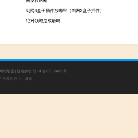
南皮攻略站
剑网3盒子插件放哪里（剑网3盒子插件）
绝对领域是成语吗
网站地图
|
疑难解答
陕ICP备05039492号
，我们会及时纠正，谢谢