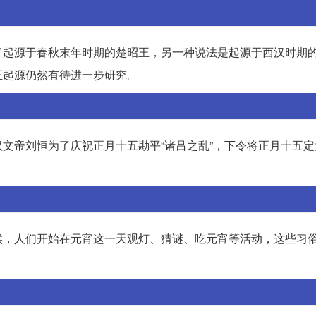
宵起源于春秋末年时期的楚昭王，另一种说法是起源于西汉时期
正起源仍然有待进一步研究。
文帝刘恒为了庆祝正月十五勘平“诸吕之乱”，下令将正月十五定
候，人们开始在元宵这一天观灯、猜谜、吃元宵等活动，这些习