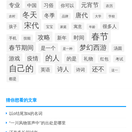
元宵节
专业
中国
习俗
你可以
农历
冬天
唐代
冬季
大学
学校
农村
品牌
宋代
很多人
孩子
寓意
宝宝
家庭
年龄
春节
攻略
时间
新年
手机
技能
梦幻西游
春节期间
是一个
汤圆
是一种
的人
疫情
游戏
的是
礼物
红包
考试
自己的
还不
诗人
英语
诗词
这一
都是
猜你想看的文章
以o结尾加s的名词
“一川风物笛声中”的出处是哪里