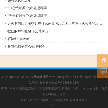
还有多长间过年
“归心怯舻柔”的出处是哪里
“天火有时来”的出处是哪里
灭火器的压力表指针在什么位置时压力为正常呢（灭火器的压力表指针指在什么位置时表示压力为正常）
微信的拜年红包什么时候出
轩辕剑6全攻略
春节包粽子怎么处理干净
Copyright © 2012 - 2026
黑咖啡社区
Powered by
网站分类目录
|
精选推荐文章
|
网
站地图
|
疑难解答
陕ICP备05039492号
声明：本站内容来自互联网，如信息有错误可发邮件到f_fb#foxmail.com说明，我们
会及时纠正，谢谢
本站仅为个人兴趣爱好，不接盈利性广告及商业合作
小男孩