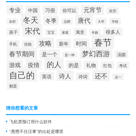
元宵节
专业
中国
习俗
你可以
农历
冬天
唐代
冬季
大学
学校
农村
品牌
宋代
很多人
孩子
寓意
宝宝
家庭
年龄
春节
攻略
时间
新年
手机
技能
梦幻西游
春节期间
是一个
汤圆
是一种
的人
疫情
游戏
的是
礼物
红包
考试
自己的
还不
诗人
英语
诗词
这一
都是
猜你想看的文章
飞机票预订用什么软件
“愚戆不任汉事”的出处是哪里