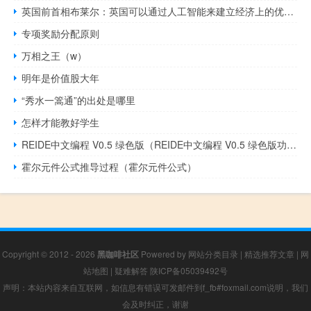
英国前首相布莱尔：英国可以通过人工智能来建立经济上的优势生态位要扭转脱欧的结果将意味着“非常棘手”的谈判可以在能源与人工智能领域继续与欧盟合作
专项奖励分配原则
万相之王（w）
明年是价值股大年
“秀水一篙通”的出处是哪里
怎样才能教好学生
REIDE中文编程 V0.5 绿色版（REIDE中文编程 V0.5 绿色版功能简介）
霍尔元件公式推导过程（霍尔元件公式）
Copyright © 2012 - 2026
黑咖啡社区
Powered by
网站分类目录
|
精选推荐文章
|
网
站地图
|
疑难解答
陕ICP备05039492号
声明：本站内容来自互联网，如信息有错误可发邮件到f_fb#foxmail.com说明，我们
会及时纠正，谢谢