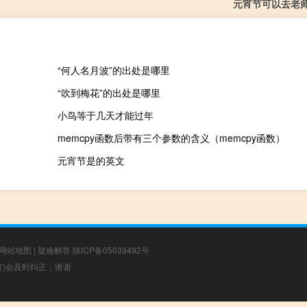
元宵节可以去老
“何人名月波”的出处是哪里
“吹到梅花”的出处是哪里
小鸟等于几天才能过年
memcpy函数后带有三个参数的含义（memcpy函数）
元宵节是的英文
网站地图
|
疑难解答
陕ICP备05039492号
，我们会及时纠正，谢谢