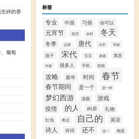
标签
花生碎的香
专业
中国
习俗
你可以
冬天
元宵节
农历
农村
唐代
冬季
大学
学校
品牌
宋代
汁、葡萄
孩子
寓意
宝宝
家庭
很多人
手机
技能
年龄
春节
攻略
时间
新年
春节期间
是一个
是一种
梦幻西游
游戏
汤圆
的人
疫情
的是
礼物
自己的
英语
红包
考试
还不
诗人
诗词
都是
这一