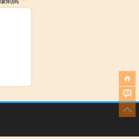
师家拜访吗
小男孩