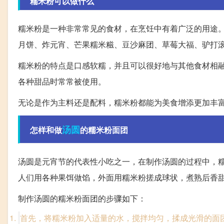
糯米粉可以做什么
糯米粉是一种非常常见的食材，在烹饪中有着广泛的用途
月饼、炸元宵、芒果糯米糍、豆沙麻团、草莓大福、驴打
糯米粉的特点是口感软糯，并且可以很好地与其他食材相
各种甜品时常常被使用。
无论是作为主料还是配料，糯米粉都能为美食增添更加丰
汤圆
怎样和做
的糯米粉面团
汤圆是元宵节的代表性小吃之一，在制作汤圆的过程中，
人们用各种果饵做馅，外面用糯米粉搓成球状，煮熟后香
制作汤圆的糯米粉面团的步骤如下：
首先，将糯米粉加入适量的水，搅拌均匀，揉成光滑的面