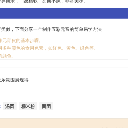
扑鼻而来，口感糯软，甜而不腻，非常美味。
宵类似，下面分享一个制作五彩元宵的简单易学方法：
作元宵皮的基本步骤。
用多种颜色的食用色素，如红色、黄色、绿色等。
的颜色。
欢乐氛围展现得
：
汤圆
糯米粉
面团