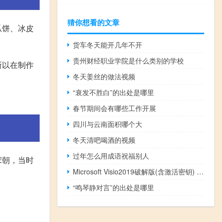
猜你想看的文章
瓜饼、冰皮
货车冬天能开几年不开
贵州财经职业学院是什么类别的学校
所以在制作
冬天姜丝的做法视频
“衰发不胜白”的出处是哪里
春节期间会有哪些工作开展
四川与云南面积哪个大
冬天清吧喝酒的视频
过年怎么用成语祝福别人
宋朝，当时
Microsoft Visio2019破解版(含激活密钥) 32/64位 中文免费版（Microsoft Visio2019破解版(含激活密钥) 32/64位 中文免费版功能简介）
“鸣琴静对言”的出处是哪里