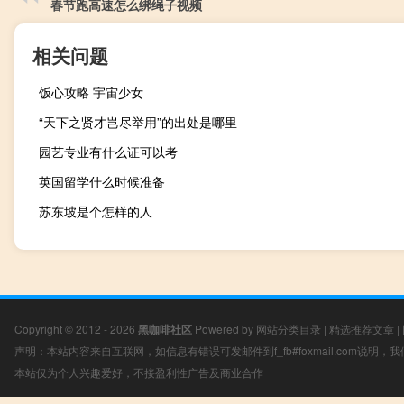
春节跑高速怎么绑绳子视频
相关问题
饭心攻略 宇宙少女
“天下之贤才岂尽举用”的出处是哪里
园艺专业有什么证可以考
英国留学什么时候准备
苏东坡是个怎样的人
Copyright © 2012 - 2026
黑咖啡社区
Powered by
网站分类目录
|
精选推荐文章
|
声明：本站内容来自互联网，如信息有错误可发邮件到f_fb#foxmail.com说明
本站仅为个人兴趣爱好，不接盈利性广告及商业合作