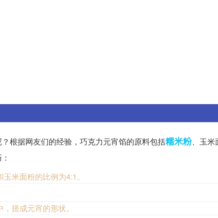
糯米粉
呢？根据网友们的经验，巧克力元宵馅的原料包括
、玉米
巧：
玉米面粉的比例为4:1。
中，搓成元宵的形状。