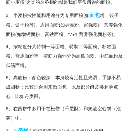
筋小麦粉”之类的名称指的就是我们平常所说的面粉。
面包
3、小麦粉按性能和用途分为专用面粉(如
粉、饺子
粉、饼干粉等)、通用面粉(如标准粉、富强粉)、营养强化
面粉(如增钙面粉、富铁面粉、“7+1”营养强化面粉等)。
4、按精度分为特制一等面粉、特制二等面粉、标准面
粉、普通面粉等；按筋力强弱分为高筋面粉、中筋面粉及
低筋面粉。
5、高筋粉：颜色较深，本身较有活性且光滑，手抓不易
成团状；比较适合用来做面包，以及部分酥皮类起酥点
心，比如丹麦酥。
6、在西饼中多用于在松饼（千层酥）和奶油空心饼（泡
芙）中。
蛋糕
7、在
方面仅限于高成分的水果蛋糕中使用。