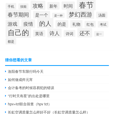
春节
攻略
时间
新年
手机
技能
梦幻西游
春节期间
是一个
汤圆
是一种
的人
疫情
游戏
的是
礼物
红包
考试
自己的
还不
诗人
英语
诗词
这一
都是
猜你想看的文章
洛阳春节车限行吗今天
如何做成炸元宵
会计备考的时候容易犯的错误
“行时天有星”的出处是哪里
hpv+tct联合筛查（hpv tct）
长虹空调质量怎么样好不好（长虹空调质量怎么样）