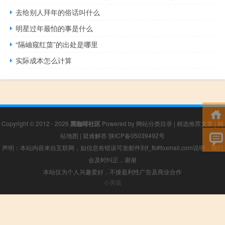
去给别人拜年的俗话叫什么
明星过年最怕的事是什么
“隔岫窥红蕖”的出处是哪里
实际成本怎么计算
Copyright © 2012 - 2026
黑咖啡社区
Powered by
网站分类目录
|
精选推荐文章
|
网
站地图
|
疑难解答
陕ICP备05039492号
声明：本站内容来自互联网，如信息有错误可发邮件到f_fb#foxmail.com说明，我们
会及时纠正，谢谢
本站仅为个人兴趣爱好，不接盈利性广告及商业合作
小男孩