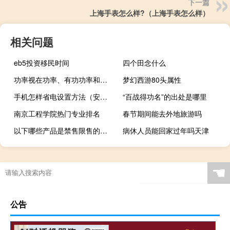
下一篇
上海手表怎么样?（上海手表怎么样）
相关问题
eb5投资移民时间
四个田念什么
功率视在功率、有功功率和无功功率有何区别与联系?
梦幻西游80头属性
手机怎样省电设置方法（安卓手机省电方法）
“百战得功名”的出处是哪里
南京工程学院热门专业排名
春节期间能去外地旅游吗
以下哪些产品是禁售限售的（以下不属于禁售品的是）
病休人员能回家过年吗天津
☚
公告