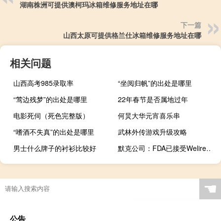
湖南株洲可提供澳柯玛冰箱维修服务地址在哪
下一篇
山西太原可提供格兰仕冰箱维修服务地址在哪
相关问题
山西高考985录取率
“坐阅归帆”的出处是哪里
“莺边残梦”的出处是哪里
22年春节是否属地过年
电影死伺（死色完整版）
何炅大华元宵喜乐串
“嗜酒不失真”的出处是哪里
武林外传游戏升级攻略
男士什么牌子的衬衫比较好
默克公司：FDA已接受Welireg的补充新药申请优先审查
☚
公告