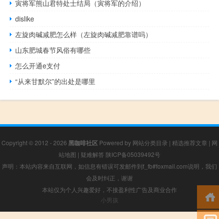
寅将军熊山君特处士结局（寅将军的介绍）
dislike
左旋肉碱减肥怎么样（左旋肉碱减肥靠谱吗）
山东肥城春节风俗有哪些
怎么开通e支付
“从来甘默尔”的出处是哪里
Copyright © 2012 - 2026
黑咖啡社区
Powered by
网站分类目录
|
精选推荐文章
|
网
站地图
|
疑难解答
陕ICP备05039492号
声明：本站内容来自互联网，如信息有错误可发邮件到f_fb#foxmail.com说明，我们
会及时纠正，谢谢
本站仅为个人兴趣爱好，不接盈利性广告及商业合作
小男孩