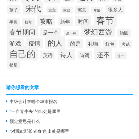
宋代
很多人
孩子
寓意
宝宝
家庭
年龄
春节
攻略
时间
新年
手机
技能
梦幻西游
春节期间
是一个
汤圆
是一种
的人
疫情
游戏
的是
礼物
红包
考试
自己的
还不
诗人
英语
诗词
这一
都是
猜你想看的文章
中级会计在哪个城市报名
“一自青牛去”的出处是哪里
预定意思是什么
“对现毗耶长者身”的出处是哪里