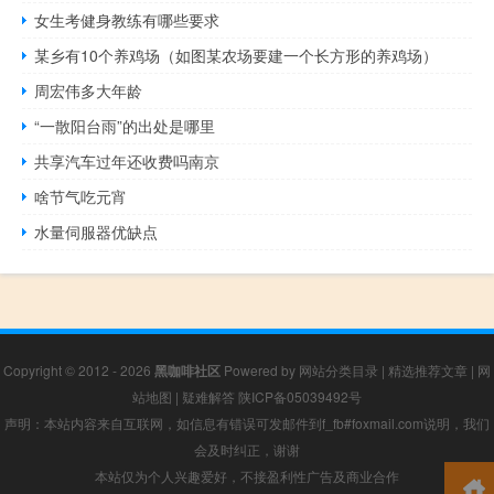
女生考健身教练有哪些要求
某乡有10个养鸡场（如图某农场要建一个长方形的养鸡场）
周宏伟多大年龄
“一散阳台雨”的出处是哪里
共享汽车过年还收费吗南京
啥节气吃元宵
水量伺服器优缺点
Copyright © 2012 - 2026
黑咖啡社区
Powered by
网站分类目录
|
精选推荐文章
|
网
站地图
|
疑难解答
陕ICP备05039492号
声明：本站内容来自互联网，如信息有错误可发邮件到f_fb#foxmail.com说明，我们
会及时纠正，谢谢
本站仅为个人兴趣爱好，不接盈利性广告及商业合作