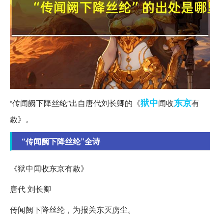
狱中
东京
“传闻阙下降丝纶”出自唐代刘长卿的《
闻收
有
赦》。
“传闻阙下降丝纶”全诗
《狱中闻收东京有赦》
唐代 刘长卿
传闻阙下降丝纶，为报关东灭虏尘。