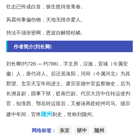
壮志已怜成白首，馀生犹待发青春。
风霜何事偏伤物，天地无情亦爱人。
持法不须张密网，恩波自解惜枯鳞。
作者简介(刘长卿)
刘长卿(约726 — 约786)，字文房，汉族，宣城（今属安
徽）人，唐代诗人。后迁居洛阳，河间（今属河北）为其
郡望。玄宗天宝年间进士。肃宗至德中官监察御史，后为
长洲县尉，因事下狱，贬南巴尉。代宗大历中任转运使判
官，知淮西、鄂岳转运留后，又被诬再贬睦州司马。德宗
随州
建中年间，官终
刺史，世称刘随州。
网络标签：
东京
狱中
随州