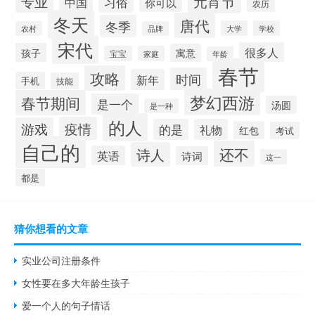
元宵节
专业
中国
习俗
你可以
农历
冬天
唐代
冬季
大学
学校
农村
品牌
宋代
很多人
孩子
寓意
宝宝
家庭
年龄
春节
攻略
时间
新年
手机
技能
梦幻西游
春节期间
是一个
汤圆
是一种
的人
疫情
游戏
的是
礼物
红包
考试
自己的
还不
诗人
英语
诗词
这一
都是
猜你想看的文章
实业公司注册条件
女性要在多大年龄生孩子
爱一个人的句子情话