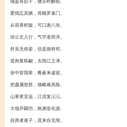
倾盖有彭子，微言时解纷。
爱我忘其陋，肯顾罗雀门。
从容香积饭，可口谢八珍。
张公丈人行，气宇老而淳。
舒吴无俗姿，信是德有邻。
篮舆复联翩，去指江之津。
坐中皆我辈，肴蔌来逡巡。
把盏属形胜，领略难具陈。
山寒更宜远，江流复沄沄。
大哉开闢功，孰测造化源。
挂席者谁子，其来自无垠。