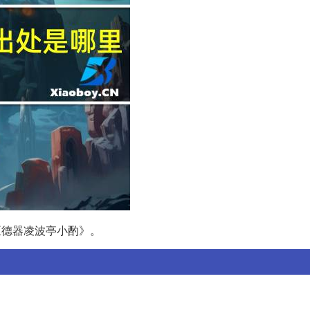
臣德器凌波亭小酌》。