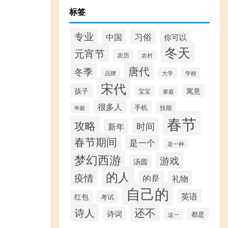
标签
专业
中国
习俗
你可以
冬天
元宵节
农历
农村
唐代
冬季
大学
学校
品牌
宋代
孩子
寓意
宝宝
家庭
很多人
手机
技能
年龄
春节
攻略
时间
新年
春节期间
是一个
是一种
梦幻西游
游戏
汤圆
的人
疫情
的是
礼物
自己的
英语
红包
考试
还不
诗人
诗词
都是
这一