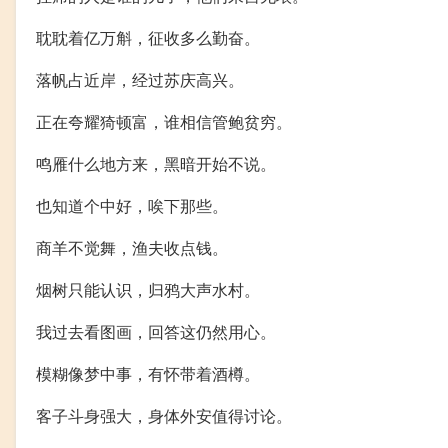
耽耽着亿万斛，征收多么勤奋。
落帆占近岸，经过苏庆高兴。
正在夸耀猗顿富，谁相信管鲍贫穷。
鸣雁什么地方来，黑暗开始不说。
也知道个中好，唉下那些。
商羊不觉舞，渔夫收点钱。
烟树只能认识，归鸦大声水村。
我过去看图画，回答这仍然用心。
模糊像梦中事，有怀带着酒樽。
客子斗身强大，身体外安值得讨论。