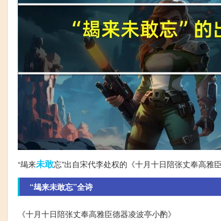
未敢
“朅来
忘”出自宋代李处权的《十月十日陪张丈奉高雅
“朅来未敢忘”全诗
《十月十日陪张丈奉高雅臣德器凌波亭小酌》