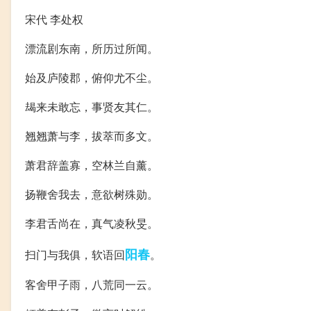
宋代 李处权
漂流剧东南，所历过所闻。
始及庐陵郡，俯仰尤不尘。
朅来未敢忘，事贤友其仁。
翘翘萧与李，拔萃而多文。
萧君辞盖寡，空林兰自薰。
扬鞭舍我去，意欲树殊勋。
李君舌尚在，真气凌秋旻。
阳春
扫门与我俱，软语回
。
客舍甲子雨，八荒同一云。