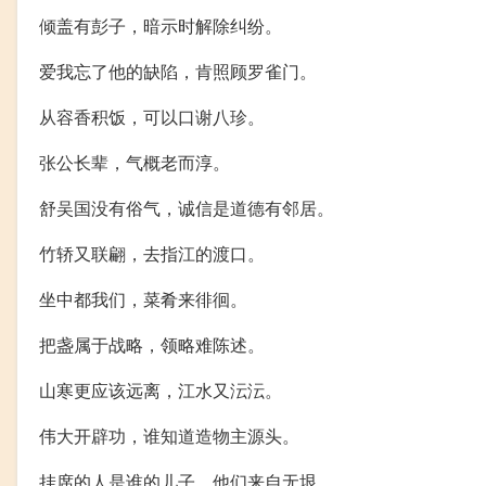
倾盖有彭子，暗示时解除纠纷。
爱我忘了他的缺陷，肯照顾罗雀门。
从容香积饭，可以口谢八珍。
张公长辈，气概老而淳。
舒吴国没有俗气，诚信是道德有邻居。
竹轿又联翩，去指江的渡口。
坐中都我们，菜肴来徘徊。
把盏属于战略，领略难陈述。
山寒更应该远离，江水又沄沄。
伟大开辟功，谁知道造物主源头。
挂席的人是谁的儿子，他们来自无垠。