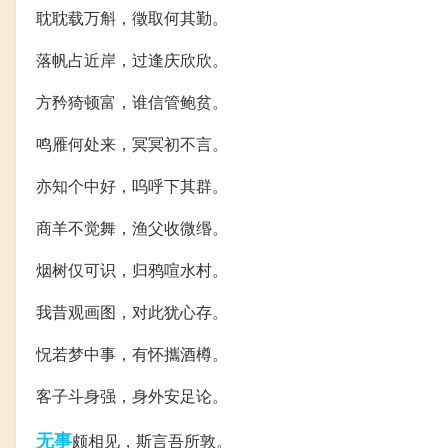
耽耽载万斛，徵取何其勤。
落帆占近岸，过逢庆欣欣。
方矜猗顿富，谁信管鲍贫。
鸣雁何处来，冥冥初不言。
亦知个中好，呜呼下其群。
商羊不觉舞，渔父收微缗。
烟树仅可识，归鸦喧水村。
我昔观画图，对此犹心存。
怳若梦中事，有怀攜酒樽。
客子斗身强，身外安足论。
无事
颇相见，斯言吾所敦。