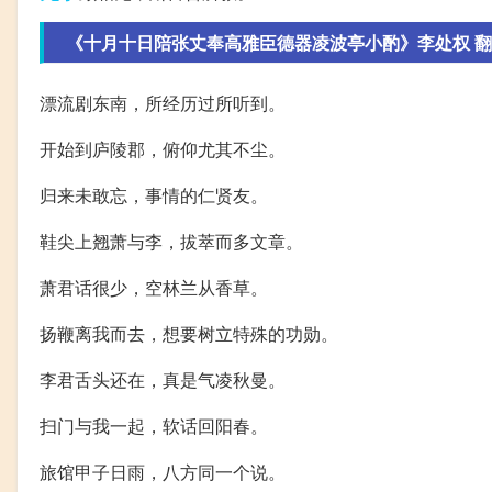
《十月十日陪张丈奉高雅臣德器凌波亭小酌》李处权 
漂流剧东南，所经历过所听到。
开始到庐陵郡，俯仰尤其不尘。
归来未敢忘，事情的仁贤友。
鞋尖上翘萧与李，拔萃而多文章。
萧君话很少，空林兰从香草。
扬鞭离我而去，想要树立特殊的功勋。
李君舌头还在，真是气凌秋曼。
扫门与我一起，软话回阳春。
旅馆甲子日雨，八方同一个说。