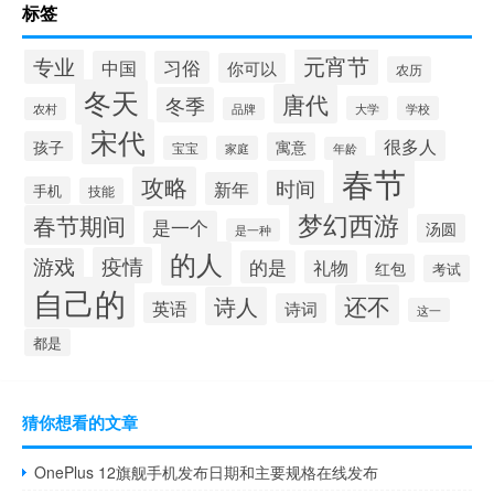
标签
元宵节
专业
中国
习俗
你可以
农历
冬天
唐代
冬季
大学
学校
农村
品牌
宋代
很多人
孩子
寓意
宝宝
家庭
年龄
春节
攻略
时间
新年
手机
技能
梦幻西游
春节期间
是一个
汤圆
是一种
的人
疫情
游戏
的是
礼物
红包
考试
自己的
还不
诗人
英语
诗词
这一
都是
猜你想看的文章
OnePlus 12旗舰手机发布日期和主要规格在线发布