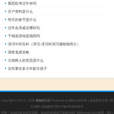
雅思机考过年有吗
开户资料是什么
明天的春节是什么
过年走亲戚去哪好玩
干锅发源地是德阳吗
泽泻中药百科（泽泻-泽泻科泽泻属植物简介）
调查鬼屋攻略
立德树人的意思是什么
女性要在多大年龄生孩子
Copyright © 2012 - 2026
黑咖啡社区
Powered by
网站分类目录
|
精选推荐文章
|
网
站地图
|
疑难解答
陕ICP备05039492号
声明：本站内容来自互联网，如信息有错误可发邮件到f_fb#foxmail.com说明，我们