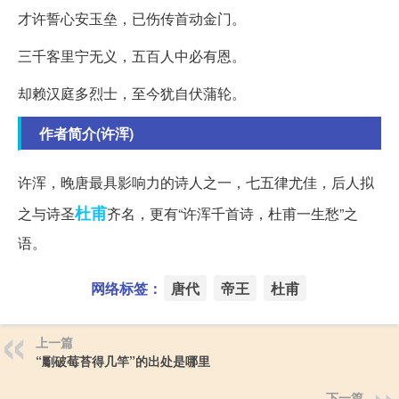
才许誓心安玉垒，已伤传首动金门。
三千客里宁无义，五百人中必有恩。
却赖汉庭多烈士，至今犹自伏蒲轮。
作者简介(许浑)
许浑，晚唐最具影响力的诗人之一，七五律尤佳，后人拟
杜甫
之与诗圣
齐名，更有“许浑千首诗，杜甫一生愁”之
语。
网络标签：
唐代
帝王
杜甫
上一篇
“劚破莓苔得几竿”的出处是哪里
下一篇