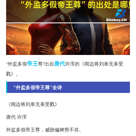
帝王
唐代
“外监多假
尊”出自
许浑的《闻边将刘皋无辜受
戮》。
“外监多假帝王尊”全诗
《闻边将刘皋无辜受戮》
唐代 许浑
外监多假帝王尊，威胁偏裨势不存。