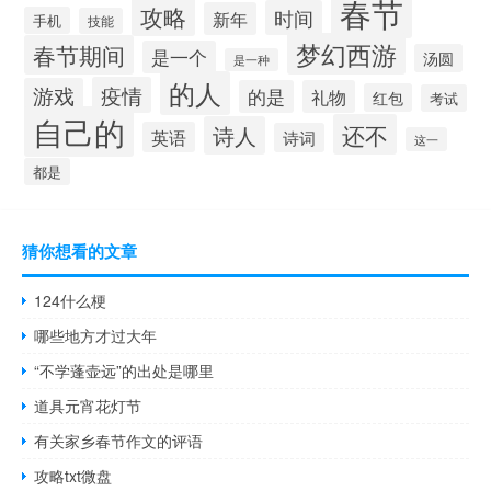
春节
攻略
时间
新年
手机
技能
梦幻西游
春节期间
是一个
汤圆
是一种
的人
疫情
游戏
的是
礼物
红包
考试
自己的
还不
诗人
英语
诗词
这一
都是
猜你想看的文章
124什么梗
哪些地方才过大年
“不学蓬壶远”的出处是哪里
道具元宵花灯节
有关家乡春节作文的评语
攻略txt微盘