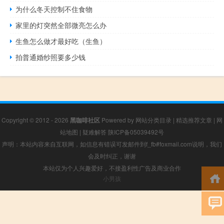
为什么冬天控制不住食物
家里的灯突然全部微亮怎么办
生鱼怎么做才最好吃（生鱼）
拍普通婚纱照要多少钱
Copyright © 2012 - 2026
黑咖啡社区
Powered by
网站分类目录
|
精选推荐文章
|
网
站地图
|
疑难解答
陕ICP备05039492号
声明：本站内容来自互联网，如信息有错误可发邮件到f_fb#foxmail.com说明，我们
会及时纠正，谢谢
本站仅为个人兴趣爱好，不接盈利性广告及商业合作
小男孩