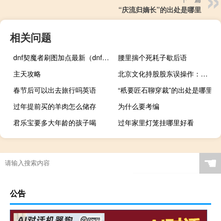
“庆流归嫡长”的出处是哪里
相关问题
dnf契魔者刷图加点最新（dnf契魔者刷图加点）
腰里揣个死耗子歇后语
主天攻略
北京文化持股股东误操作：卖出变买入 导致短线交易
春节后可以出去旅行吗英语
“秖要匠石聊穿裁”的出处是哪里
过年提前买的羊肉怎么储存
为什么要考编
君乐宝要多大年龄的孩子喝
过年家里灯笼挂哪里好看
☚
公告