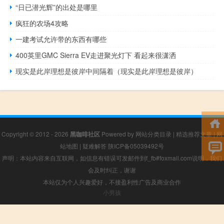
“日已潜光辉”的出处是哪里
疯狂的农场4攻略
一建考试允许带的东西有哪些
400英里GMC Sierra EV走进聚光灯下 看起来很潇洒
现实是此岸理想是彼岸中间隔着（现实是此岸理想是彼岸）
Copyright © 2012 - 2026
黑咖啡社区
Powered by
网站分类目录
|
精选推荐文章
|
网
站地图
|
疑难解答
陕ICP备05039492号
声明：本站内容来自互联网，如信息有错误可发邮件到f_fb#foxmail.com说明，我们
会及时纠正，谢谢
本站仅为个人兴趣爱好，不接盈利性广告及商业合作
小男孩