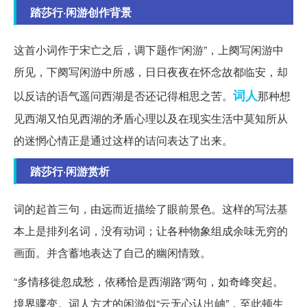
踏莎行·闲游创作背景
这首小词作于宋亡之后，调下题作“闲游”，上阕写闲游中
所见，下阕写闲游中所感，日日夜夜在怀念故都临安，却
词人
以反诘的语气遥问西湖是否还记得相思之苦。
那种想
见西湖又怕见西湖的矛盾心理以及在现实生活中莫知所从
的迷惘心情正是通过这样的诘问表达了出来。
踏莎行·闲游赏析
词的起首三句，由远而近描绘了眼前景色。这样的写法基
本上是排列名词，没有动词；让各种物象组成余味无穷的
画面。并含蓄地表达了自己的幽闲情致。
“多情移徙忽成愁，依稀恰是西湖路”两句，如奇峰突起。
境界骤变。词人方才的闲游似“云无心认出岫”，至此顿生