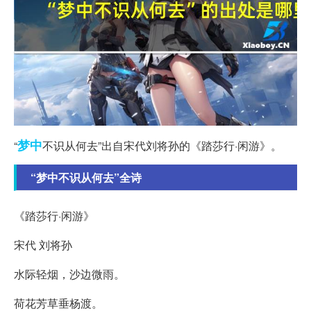
梦中
“
不识从何去”出自宋代刘将孙的《踏莎行·闲游》。
“梦中不识从何去”全诗
《踏莎行·闲游》
宋代 刘将孙
水际轻烟，沙边微雨。
荷花芳草垂杨渡。