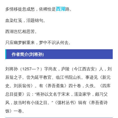
西湖
多情移徙忽成愁，依稀恰是
路。
血染红笺，泪题锦句。
西湖岂忆相思苦。
只应幽梦解重来，梦中不识从何去。
作者简介(刘将孙)
刘将孙（1257—？）字尚友，庐陵（今江西吉安）人，刘
辰翁之子。尝为延平教官、临江书院山长。事迹见《新元
史。刘辰翁传》。有《养吾斋集》四十卷，久佚。《四库
总目提要》云：“将孙以文名于宋末，濡染家学，颇习父
风，故当时有小须之目。”《彊村丛书》辑有《养吾斋诗
馀》一卷。