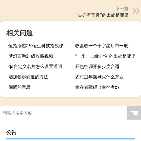
下一篇
“古亦有车舟”的出处是哪里
相关问题
恒指涨超2%恒生科技指数涨约2.8%比亚迪股份涨超6%领涨恒指成分股
收盘收一个十字星后市一般是好还是坏
梦幻西游21级攻略视频
“一来一去缘心性”的出处是哪里
qq自定义名片怎么设置透明
开热空调开多少度合适
增加勃起硬度的方法
农村过年摆摊买什么东西
闹腾的意思
幸存者障碍（幸存者z）
☚
公告