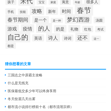
宋代
很多人
孩子
寓意
宝宝
家庭
年龄
春节
攻略
时间
新年
手机
技能
梦幻西游
春节期间
是一个
汤圆
是一种
的人
疫情
游戏
的是
礼物
红包
考试
自己的
还不
诗人
英语
诗词
这一
都是
猜你想看的文章
三国志之中原霸主攻略
什么是无线充
医保最低交多少年可以终身享用
冬天纹眉几天出雾
都市流小说排行榜前十名（都市流氓宗师）