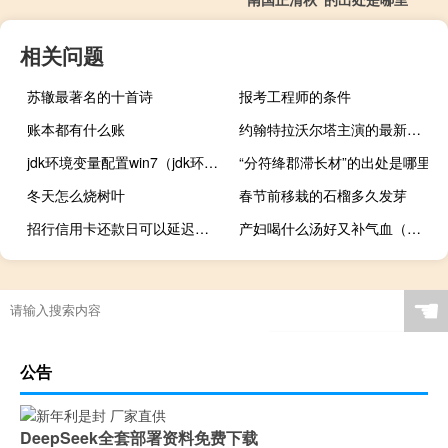
相关问题
苏辙最著名的十首诗
报考工程师的条件
账本都有什么账
约翰特拉沃尔塔主演的最新电影（约翰特拉沃尔塔主演的电影）
jdk环境变量配置win7（jdk环境变量配置）
“分符绛郡滞长材”的出处是哪里
冬天怎么烧树叶
春节前移栽的石榴多久发芽
招行信用卡还款日可以延迟几天
产妇喝什么汤好又补气血（产妇喝什么汤好）
☚
公告
DeepSeek全套部署资料免费下载