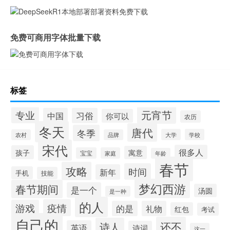
免费可商用字体批量下载
标签
元宵节
专业
中国
习俗
你可以
农历
冬天
唐代
冬季
大学
学校
农村
品牌
宋代
很多人
孩子
寓意
宝宝
家庭
年龄
春节
攻略
时间
新年
手机
技能
梦幻西游
春节期间
是一个
汤圆
是一种
的人
疫情
游戏
的是
礼物
红包
考试
自己的
还不
诗人
英语
诗词
这一