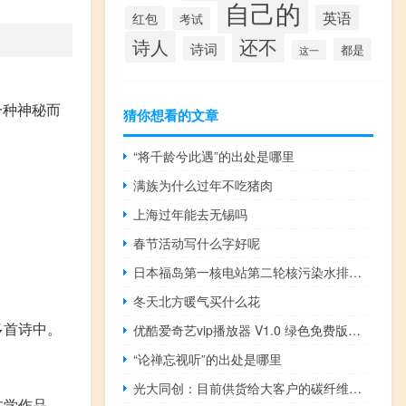
自己的
英语
红包
考试
还不
诗人
诗词
都是
这一
一种神秘而
猜你想看的文章
“将千龄兮此遇”的出处是哪里
满族为什么过年不吃猪肉
上海过年能去无锡吗
春节活动写什么字好呢
日本福岛第一核电站第二轮核污染水排海将从10月5日开始 到底什么情况呢
冬天北方暖气买什么花
多首诗中。
优酷爱奇艺vip播放器 V1.0 绿色免费版（优酷爱奇艺vip播放器 V1.0 绿色免费版功能简介）
“论禅忘视听”的出处是哪里
光大同创：目前供货给大客户的碳纤维产品主要运用于中高端机型
文学作品