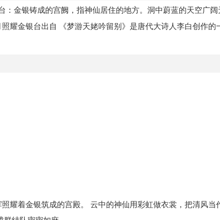
台：金银铸成的宫阙，指神仙居住的地方。洞中蔚蓝的天空广阔
照耀金银台出自 《梦游天姥吟留别》是唐代大诗人李白创作的
照耀着金银筑成的宫殿。 云中的神仙用彩虹做衣裳，把清风当
成群结队密密如麻。