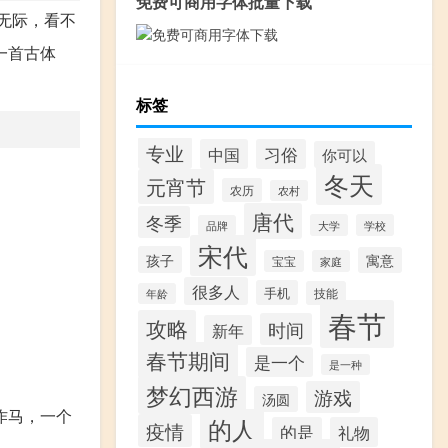
免费可商用字体批量下载
无际，看不
一首古体
标签
专业
中国
习俗
你可以
冬天
元宵节
农历
农村
唐代
冬季
大学
学校
品牌
宋代
孩子
寓意
宝宝
家庭
很多人
手机
技能
年龄
春节
攻略
时间
新年
春节期间
是一个
是一种
梦幻西游
游戏
汤圆
作马，一个
的人
疫情
的是
礼物