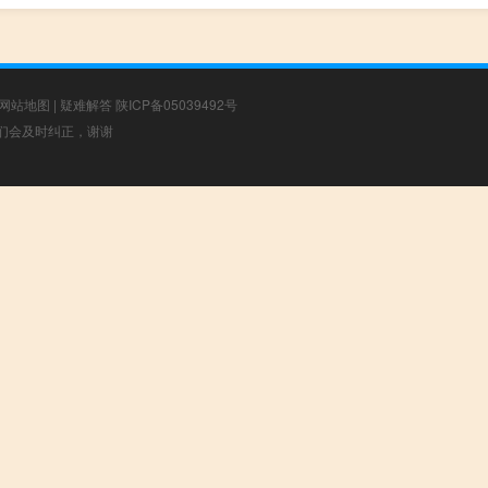
网站地图
|
疑难解答
陕ICP备05039492号
，我们会及时纠正，谢谢