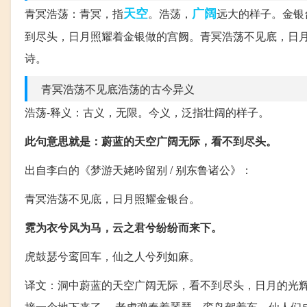
天空
广阔
青冥浩荡：青冥，指
。浩荡，
远大的样子。金银
到尽头，日月照耀着金银做的宫阙。青冥浩荡不见底，日月
诗。
青冥浩荡不见底浩荡的古今异义
浩荡-释义：古义，无限。今义，泛指壮阔的样子。
此句意思就是：蔚蓝的天空广阔无际，看不到尽头。
出自李白的《梦游天姥吟留别 / 别东鲁诸公》：
青冥浩荡不见底，日月照耀金银台。
霓为衣兮风为马，云之君兮纷纷而来下。
虎鼓瑟兮鸾回车，仙之人兮列如麻。
译文：洞中蔚蓝的天空广阔无际，看不到尽头，日月的光辉
接一个地下来了。 老虎弹奏着琴瑟，鸾鸟驾着车，仙人们