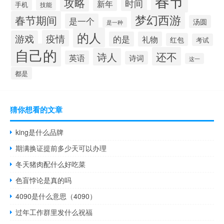
春节
攻略
时间
新年
手机
技能
梦幻西游
春节期间
是一个
汤圆
是一种
的人
疫情
游戏
的是
礼物
红包
考试
自己的
还不
诗人
英语
诗词
这一
都是
猜你想看的文章
king是什么品牌
期满换证提前多少天可以办理
冬天猪肉配什么好吃菜
色盲悖论是真的吗
4090是什么意思（4090）
过年工作群里发什么祝福