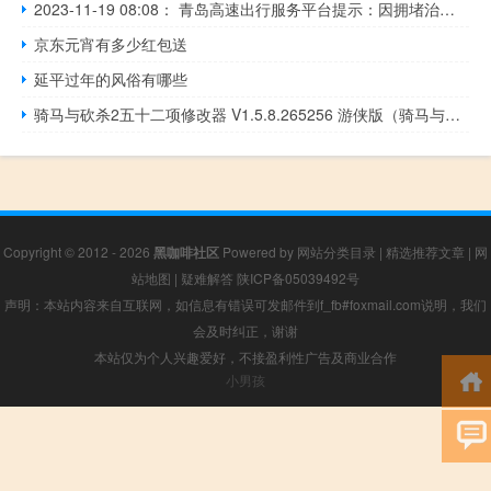
2023-11-19 08:08： 青岛高速出行服务平台提示：因拥堵治理施工需要，青新高速城阳北收费站出入口暂时封闭。因改扩建工程施工安排，沈海高速泊里收费站出入口暂时封闭。青银高速青岛段（辽阳东路至流亭站）、前湾港2号疏港高速，龙青高速青岛段，新机场高速，青新高速平度段、即墨段、城阳南收费站，沈海高速莱西段、平度 ​​​
京东元宵有多少红包送
延平过年的风俗有哪些
骑马与砍杀2五十二项修改器 V1.5.8.265256 游侠版（骑马与砍杀2五十二项修改器 V1.5.8.265256 游侠版功能简介）
Copyright © 2012 - 2026
黑咖啡社区
Powered by
网站分类目录
|
精选推荐文章
|
网
站地图
|
疑难解答
陕ICP备05039492号
声明：本站内容来自互联网，如信息有错误可发邮件到f_fb#foxmail.com说明，我们
会及时纠正，谢谢
本站仅为个人兴趣爱好，不接盈利性广告及商业合作
小男孩