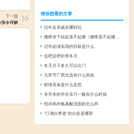
猜你想看的文章
下一篇
sy指令详解
过年走亲戚去哪好玩
腰疼坐下站起直不起腰（腰疼直不起腰怎么办）
过年必须实现的目标是什么
逗吧逗吧街李冬天
冬天月子多久可以出门
元宵节广西北流有什么风俗
矫情具体是什么意思
专升本的学生实习一般在什么时候
悦诗风吟氨基酸洗面奶怎么样
“汀洲白苹老”的出处是哪里