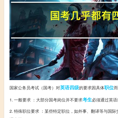
英语四级
职位
国家公务员考试（国考）对
的要求因具体
而
考生
1. 一般要求 ：大部分国考岗位并不要求
必须通过英语
2. 特殊职位要求 ：某些特定职位，如外事、翻译等与