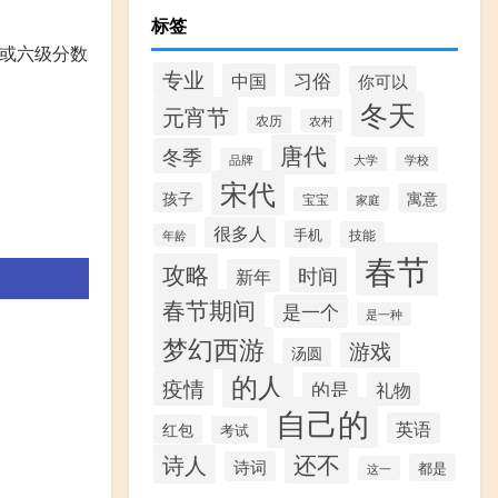
标签
，或六级分数
专业
中国
习俗
你可以
冬天
元宵节
农历
农村
唐代
冬季
大学
学校
品牌
宋代
孩子
寓意
宝宝
家庭
很多人
手机
技能
年龄
春节
攻略
时间
新年
春节期间
是一个
是一种
梦幻西游
游戏
汤圆
的人
疫情
的是
礼物
自己的
英语
红包
考试
还不
诗人
诗词
都是
这一