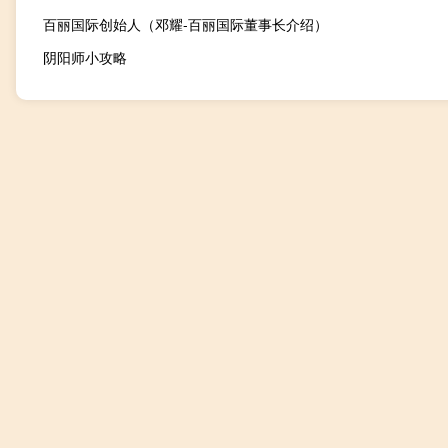
百丽国际创始人（邓耀-百丽国际董事长介绍）
阴阳师小攻略