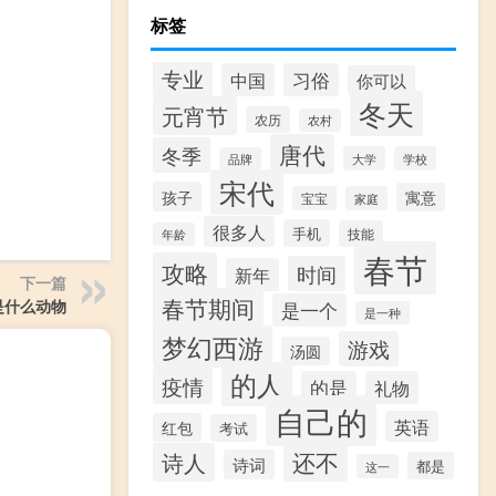
标签
专业
中国
习俗
你可以
冬天
元宵节
农历
农村
唐代
冬季
大学
学校
品牌
宋代
孩子
寓意
宝宝
家庭
很多人
手机
技能
年龄
春节
攻略
时间
新年
下一篇
春节期间
是什么动物
是一个
是一种
梦幻西游
游戏
汤圆
的人
疫情
的是
礼物
自己的
英语
红包
考试
还不
诗人
诗词
都是
这一