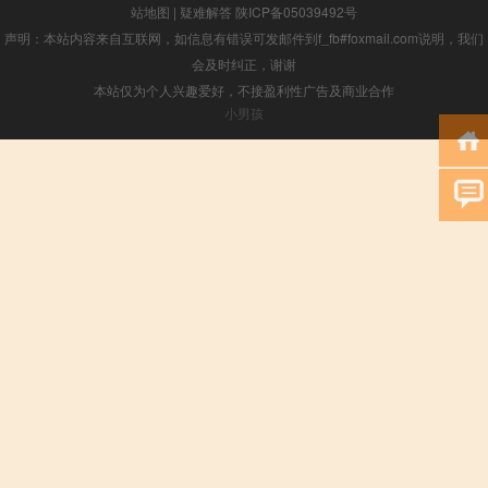
站地图
|
疑难解答
陕ICP备05039492号
声明：本站内容来自互联网，如信息有错误可发邮件到f_fb#foxmail.com说明，我们
会及时纠正，谢谢
本站仅为个人兴趣爱好，不接盈利性广告及商业合作
小男孩