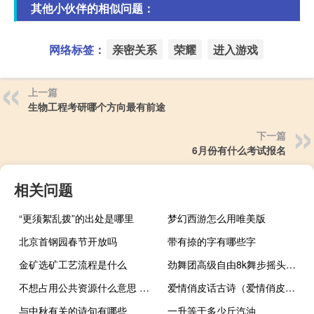
其他小伙伴的相似问题：
网络标签：
亲密关系
荣耀
进入游戏
上一篇
生物工程考研哪个方向最有前途
下一篇
6月份有什么考试报名
相关问题
“更须絮乱拨”的出处是哪里
梦幻西游怎么用唯美版
北京首钢园春节开放吗
带有捺的字有哪些字
金矿选矿工艺流程是什么
劲舞团高级自由8k舞步摇头舞步（劲舞团自由8k摇头舞步）
不想占用公共资源什么意思 出处是哪个明星什么梗
爱情俏皮话古诗（爱情俏皮话）
与中秋有关的诗句有哪些
一升等于多少斤汽油