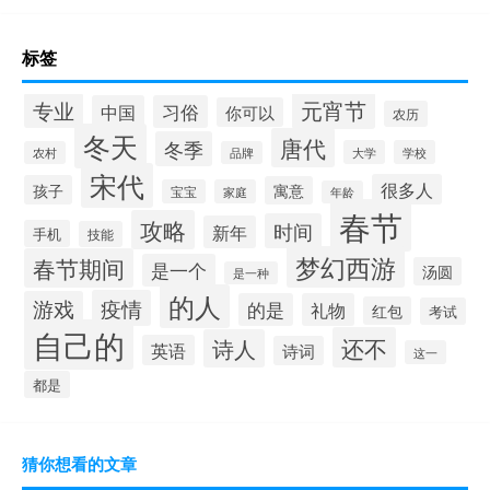
标签
元宵节
专业
中国
习俗
你可以
农历
冬天
唐代
冬季
大学
学校
农村
品牌
宋代
很多人
孩子
寓意
宝宝
家庭
年龄
春节
攻略
时间
新年
手机
技能
梦幻西游
春节期间
是一个
汤圆
是一种
的人
疫情
游戏
的是
礼物
红包
考试
自己的
还不
诗人
英语
诗词
这一
都是
猜你想看的文章