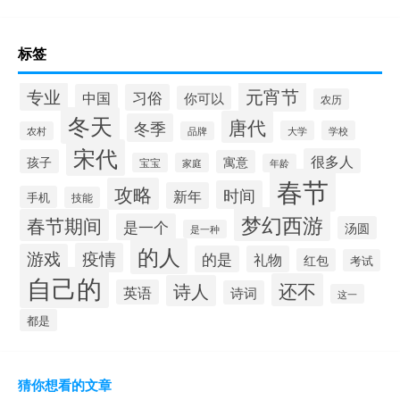
标签
元宵节
专业
中国
习俗
你可以
农历
冬天
唐代
冬季
大学
学校
农村
品牌
宋代
很多人
孩子
寓意
宝宝
家庭
年龄
春节
攻略
时间
新年
手机
技能
梦幻西游
春节期间
是一个
汤圆
是一种
的人
疫情
游戏
的是
礼物
红包
考试
自己的
还不
诗人
英语
诗词
这一
都是
猜你想看的文章