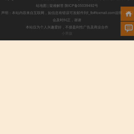
站地图
|
疑难解答
陕ICP备05039492号
声明：本站内容来自互联网，如信息有错误可发邮件到f_fb#foxmail.com说明，我们
会及时纠正，谢谢
本站仅为个人兴趣爱好，不接盈利性广告及商业合作
小男孩