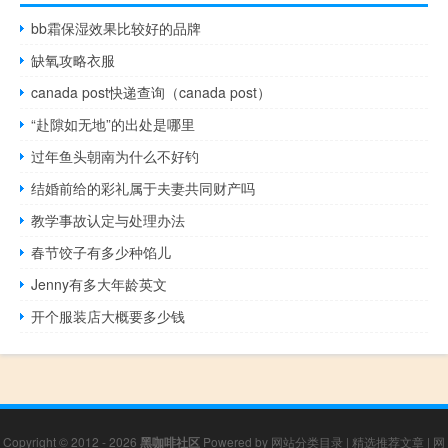
bb霜保湿效果比较好的品牌
缺氧攻略衣服
canada post快递查询（canada post）
“赴隙如无地”的出处是哪里
过年鱼头朝南为什么不好钓
结婚前给的彩礼属于夫妻共同财产吗
教学事故认定与处理办法
春节饺子有多少种馅儿
Jenny有多大年龄英文
开个服装店大概要多少钱
Copyright © 2012 - 2026
黑咖啡社区
Powered by
网站分类目录
|
精选推荐文章
|
网