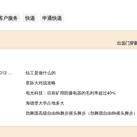
客户服务
快递
申通快递
出远门穿
飞扬英语阅读器 2012 Build 0503 绿色破解版（飞扬英语阅读器 2012 Build 0503 绿色破解版功能简介）
钻工是做什么的
星际大对战攻略
电光科技：目前矿用防爆电器的毛利率超过40%
海德堡大学占地多大
劲舞团高级自由8k舞步摇头舞步（劲舞团自由8k摇头舞步