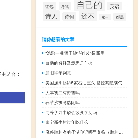
自己的
英语
红包
考试
还不
诗人
诗词
都是
这一
猜你想看的文章
“浩歌一曲酒千钟”的出处是哪里
白鹢的解释及意思是什么
襄阳拜年创意
能更适合；
美国加州起诉5家石油巨头 指控其隐瞒气候变化风险
大年初二有野雪吗
春节沙扒湾热闹吗
同等学力申硕会改变学历吗
南宁新生村过年吃什么
魔兽胜利者的圣洁印记哪里兑换（胜利者的圣洁印记在哪换）