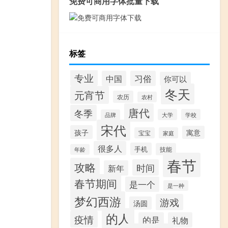
免费可商用字体批量下载
。
标签
专业
中国
习俗
你可以
冬天
元宵节
农历
农村
唐代
冬季
大学
学校
品牌
宋代
孩子
寓意
宝宝
家庭
很多人
手机
技能
年龄
春节
攻略
时间
新年
春节期间
是一个
是一种
梦幻西游
游戏
汤圆
的人
疫情
的是
礼物