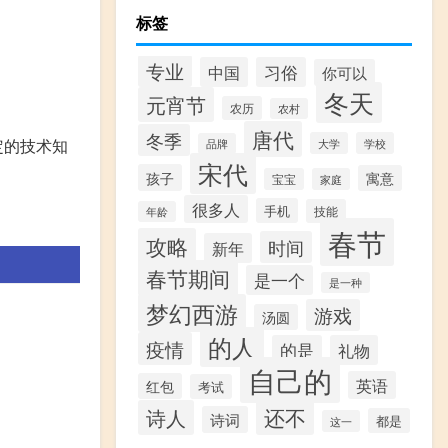
标签
专业
中国
习俗
你可以
冬天
元宵节
农历
农村
唐代
冬季
定的技术知
大学
学校
品牌
宋代
孩子
寓意
宝宝
家庭
很多人
手机
技能
年龄
春节
攻略
时间
新年
春节期间
是一个
是一种
梦幻西游
游戏
汤圆
的人
疫情
的是
礼物
自己的
英语
红包
考试
还不
诗人
诗词
都是
这一