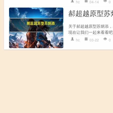
hc
04-14
0
郝超越原型苏
关于郝超越原型苏炳添，
现在让我们一起来看看吧！
hc
03-22
0