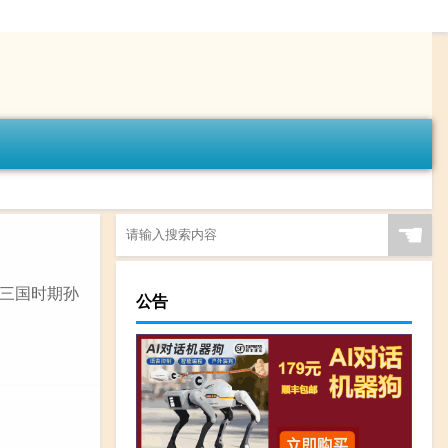
☚
三国时期孙
公告