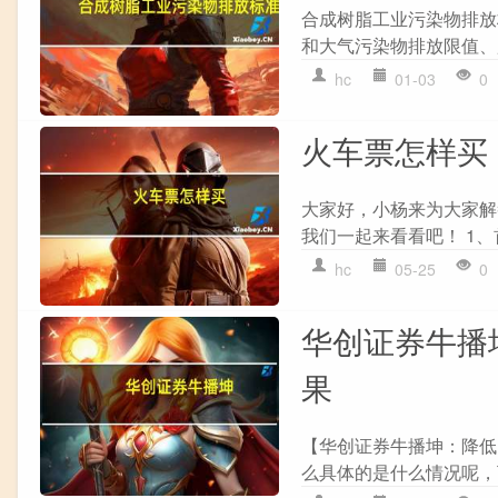
合成树脂工业污染物排放标
和大气污染物排放限值、
hc
01-03
0
火车票怎样买
大家好，小杨来为大家解
我们一起来看看吧！ 1、首
hc
05-25
0
华创证券牛播
果
【华创证券牛播坤：降低
么具体的是什么情况呢，