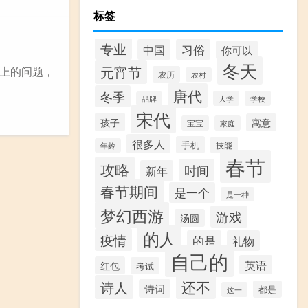
标签
专业
中国
习俗
你可以
冬天
元宵节
上的问题，
农历
农村
唐代
冬季
大学
学校
品牌
宋代
孩子
寓意
宝宝
家庭
很多人
手机
技能
年龄
春节
攻略
时间
新年
春节期间
是一个
是一种
梦幻西游
游戏
汤圆
的人
疫情
的是
礼物
自己的
英语
红包
考试
还不
诗人
诗词
都是
这一