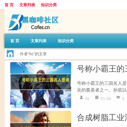
首 页
文章列表
知识分类
首 页
文章列表
知识分类
>
作者“hc”的文章
号称小霸王的
号称小霸王的三国名人是
吴的奠基者之一。孙策以其
hc
01-06
0
合成树脂工业