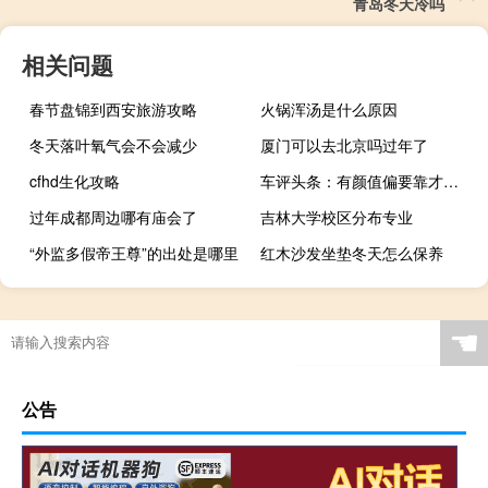
青岛冬天冷吗
相关问题
春节盘锦到西安旅游攻略
火锅浑汤是什么原因
冬天落叶氧气会不会减少
厦门可以去北京吗过年了
cfhd生化攻略
车评头条：有颜值偏要靠才华 试驾2017款宝马X5
过年成都周边哪有庙会了
吉林大学校区分布专业
“外监多假帝王尊”的出处是哪里
红木沙发坐垫冬天怎么保养
☚
公告