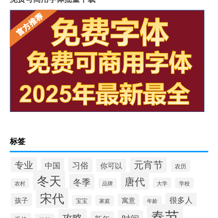
标签
元宵节
专业
中国
习俗
你可以
农历
冬天
唐代
冬季
大学
学校
农村
品牌
宋代
很多人
孩子
寓意
宝宝
家庭
年龄
春节
攻略