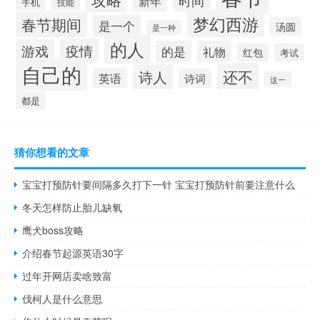
时间
新年
手机
技能
梦幻西游
春节期间
是一个
汤圆
是一种
的人
疫情
游戏
的是
礼物
红包
考试
自己的
还不
诗人
英语
诗词
这一
都是
猜你想看的文章
宝宝打预防针要间隔多久打下一针 宝宝打预防针前要注意什么
冬天怎样防止胎儿缺氧
鹰犬boss攻略
介绍春节起源英语30字
过年开网店卖啥致富
伐柯人是什么意思