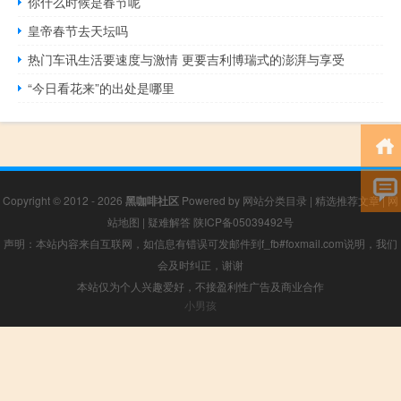
你什么时候是春节呢
皇帝春节去天坛吗
热门车讯生活要速度与激情 更要吉利博瑞式的澎湃与享受
“今日看花来”的出处是哪里
Copyright © 2012 - 2026
黑咖啡社区
Powered by
网站分类目录
|
精选推荐文章
|
网
站地图
|
疑难解答
陕ICP备05039492号
声明：本站内容来自互联网，如信息有错误可发邮件到f_fb#foxmail.com说明，我们
会及时纠正，谢谢
本站仅为个人兴趣爱好，不接盈利性广告及商业合作
小男孩