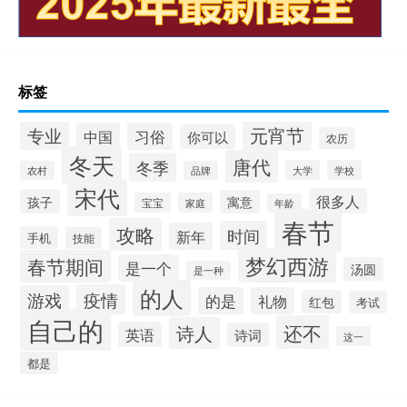
标签
元宵节
专业
中国
习俗
你可以
农历
冬天
唐代
冬季
大学
学校
农村
品牌
宋代
很多人
孩子
寓意
宝宝
家庭
年龄
春节
攻略
时间
新年
手机
技能
梦幻西游
春节期间
是一个
汤圆
是一种
的人
疫情
游戏
的是
礼物
红包
考试
自己的
还不
诗人
英语
诗词
这一
都是