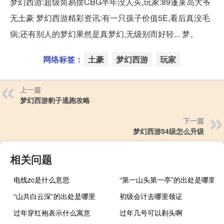
梦幻西游:超级简易摆CBG半年没人买,玩家:89蓬莱岛大爷
无土豪 梦幻西游精彩资讯:有一只孩子价值5E,看后真没毛
病;还有别人的梦幻果然是真梦幻,无级别而好轻... 梦。
网络标签：
土豪
梦幻西游
玩家
上一篇
梦幻西游豹子逃跑攻略
下一篇
梦幻西游54级怎么升级
相关问题
电线zc是什么意思
“第一山头第一亭”的出处是哪里
“山共白云深”的出处是哪里
初级会计去哪里领证
过年穿红袍表示什么寓意
过年几号可以剃头啊