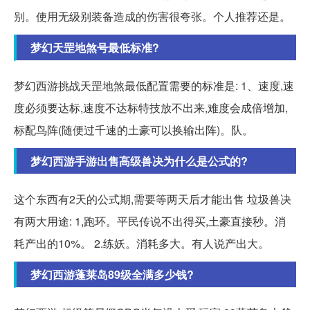
别。使用无级别装备造成的伤害很夸张。个人推荐还是。
梦幻天罡地煞号最低标准?
梦幻西游挑战天罡地煞最低配置需要的标准是: 1、速度,速
度必须要达标,速度不达标特技放不出来,难度会成倍增加,
标配鸟阵(随便过千速的土豪可以换输出阵)。队。
梦幻西游手游出售高级兽决为什么是公式的?
这个东西有2天的公式期,需要等两天后才能出售 垃圾兽决
有两大用途: 1,跑环。平民传说不出得买,土豪直接秒。消
耗产出的10%。 2.练妖。消耗多大。有人说产出大。
梦幻西游蓬莱岛89级全满多少钱?