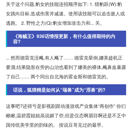
关于这个问题,豹女的技能连招顺序如下: 1. 猎豹跃(W):豹
女跳向目标,造成伤害并减速。使用该技能可以追击敌人或
逃跑。 2. 野性之力(Q):豹女增加攻击力和... 关。
《海贼王》936话情报更新，有什么值得期待的内
容?
... 然而德雷克没飚,有人飚了…… 德雷克晕倒,娜美趁机正
要溜,结果隐形在旁的山治也看到了娜美的裸体,飚鼻血暴露
了自己…… 两个同出自北海的霍金斯和德雷克的。
话说，狐狸精是如何从“瑞兽”成为“淫兽”的?
这事吧?还得亏是影视剧跟动漫游戏产业集体“再创作” 你们
瞅瞅,温碧霞姐姐虽说媚了些,但是仪态啊眉目啊还是不乏中
国传统美学里的韵味的。 按说豆哥见过的最早。