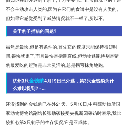
不会主动攻击人类的,因为在它们的食谱中是没有人类的。
但如果它感觉受到了威胁情况就不一样了,所以不。
关于豹子捕猎的问题?
虽然是最快,但是有条件的,首先它的速度只能保持很短时
间,很快就累了,而且最快是指跑直线,但动物逃跑特别是猎
豹最爱吃的蹬羚是非常灵活的,总是拐弯抹角地跑。
金钱豹
杭州3只
4月19日已外逃，第3只金钱豹为什
么难以捉到? - ...
还没找到的金钱豹已在外21天。5月10日,中科院动物所国
家动物博物馆副馆长张劲硕接受央视新闻采访时表示,我比
较担心第3只豹子的生存状况,它是亚成体。