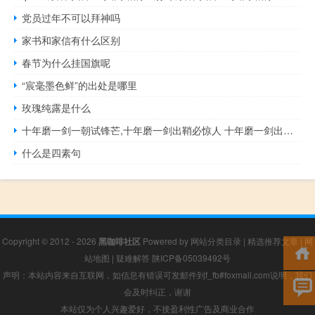
党员过年不可以拜神吗
家书和家信有什么区别
春节为什么挂国旗呢
“宸毫墨色鲜”的出处是哪里
玫瑰纯露是什么
十年磨一剑一朝试锋芒,十年磨一剑出鞘必惊人 十年磨一剑出鞘必锋芒下一句
什么是四素句
Copyright © 2012 - 2026
黑咖啡社区
Powered by
网站分类目录
|
精选推荐文章
|
网
站地图
|
疑难解答
陕ICP备05039492号
声明：本站内容来自互联网，如信息有错误可发邮件到f_fb#foxmail.com说明，我们
会及时纠正，谢谢
本站仅为个人兴趣爱好，不接盈利性广告及商业合作