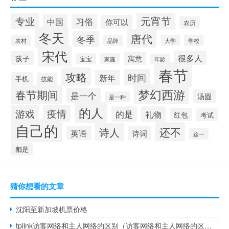
元宵节
专业
中国
习俗
你可以
农历
冬天
唐代
冬季
大学
学校
农村
品牌
宋代
很多人
孩子
寓意
宝宝
家庭
年龄
春节
攻略
时间
新年
手机
技能
梦幻西游
春节期间
是一个
汤圆
是一种
的人
疫情
游戏
的是
礼物
红包
考试
自己的
还不
诗人
英语
诗词
这一
都是
猜你想看的文章
沈阳至新加坡机票价格
tplink访客网络和主人网络的区别（访客网络和主人网络的区别）