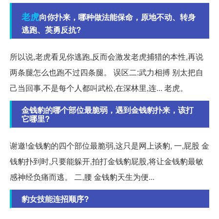
老虎
向你扑来，哪种做法能保命，原地不动、转身
逃跑、英勇反抗?
所以说,老虎看见你逃跑,反而会激发老虎捕猎的本性,再说
两条腿怎么也跑不过四条腿。 误区二:武力相搏 别太把自
己当回事,不是每个人都叫武松,在深林里,连... 老虎。
金钱豹的哪个部位最脆弱，遇到金钱豹扑来，该打
它哪里?
谢邀!金钱豹的四个部位最脆弱,这只是网上谈豹, 一,屁股 金
钱豹扑到时,只要能躲开,拍打金钱豹屁股,将让金钱豹最敏
感神经负痛而逃。 二,腰 金钱豹天生为便...
豹女技能连招顺序?