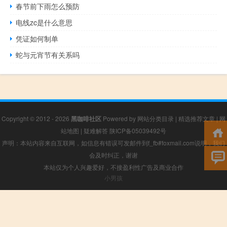
春节前下雨怎么预防
电线zc是什么意思
凭证如何制单
蛇与元宵节有关系吗
Copyright © 2012 - 2026
黑咖啡社区
Powered by
网站分类目录
|
精选推荐文章
|
网
站地图
|
疑难解答
陕ICP备05039492号
声明：本站内容来自互联网，如信息有错误可发邮件到f_fb#foxmail.com说明，我们
会及时纠正，谢谢
本站仅为个人兴趣爱好，不接盈利性广告及商业合作
小男孩