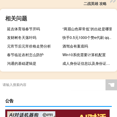
二战英雄 攻略
相关问题
延吉体育场春节开吗
“两眉山色翠常低”的出处是哪里
发财树冬天落叶吗
快手0.5元1000个赞e代刷 qq刷赞网自助下单平台
元宵节后元宵价格走势分析
酒驾会有案底吗
春节临近农村怎么防护
Win10系统需要计算机配置
沟通的基础逻辑是
成人身份证信息以及身份证号码（成人身份证）
☚
公告