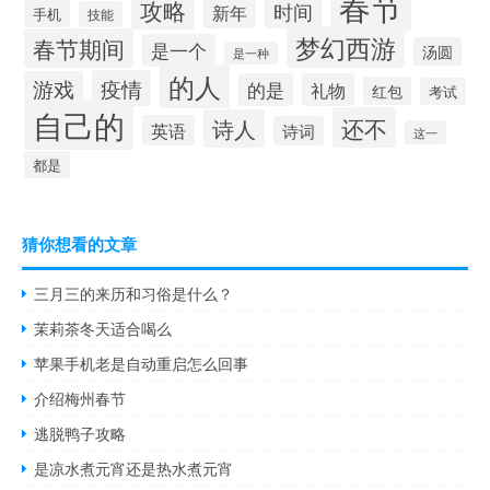
春节
攻略
时间
新年
手机
技能
梦幻西游
春节期间
是一个
汤圆
是一种
的人
疫情
游戏
的是
礼物
红包
考试
自己的
还不
诗人
英语
诗词
这一
都是
猜你想看的文章
三月三的来历和习俗是什么？
茉莉茶冬天适合喝么
苹果手机老是自动重启怎么回事
介绍梅州春节
逃脱鸭子攻略
是凉水煮元宵还是热水煮元宵