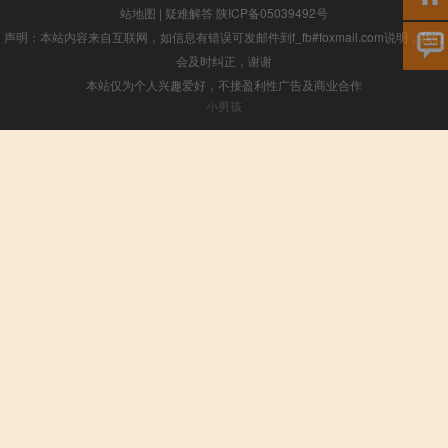
站地图
|
疑难解答
陕ICP备05039492号
声明：本站内容来自互联网，如信息有错误可发邮件到f_fb#foxmail.com说明，我们
会及时纠正，谢谢
本站仅为个人兴趣爱好，不接盈利性广告及商业合作
小男孩