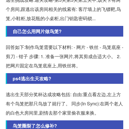
个房间,跟逃出该房间相关的线索有: 客厅墙上的飞镖靶,鸟
笼,小鞋柜,放花瓶的小桌柜,出门钥匙密码锁...
自己怎么用网片做鸟笼?
回答如下:制作鸟笼需要以下材料: - 网片 - 铁丝 - 鸟笼底座 -
剪刀 - 钳子 步骤: 1. 准备一张网片,将其剪成合适大小。 2.
把网片固定在鸟笼底座上,用铁丝将。
ps4逃出生天攻略?
逃出生天部分奖杯达成攻略包括: 自由:重点看左边,左上方
有个鸟笼把那只鸟放了就行了。 同步(In Sync):在两个老人
的白色大房间里,剧情去那个家里偷衣服来换。
鸟笼圈裂了怎么修补?