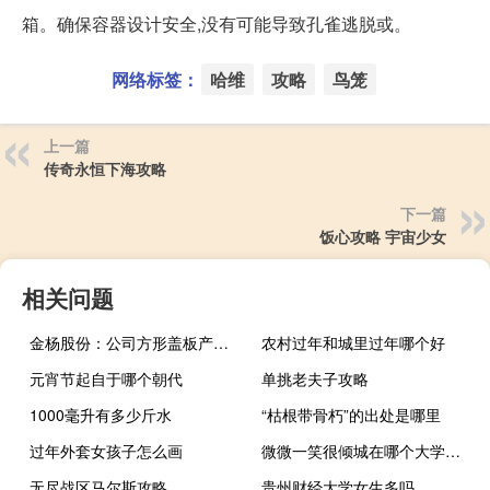
箱。确保容器设计安全,没有可能导致孔雀逃脱或。
网络标签：
哈维
攻略
鸟笼
上一篇
传奇永恒下海攻略
下一篇
饭心攻略 宇宙少女
相关问题
金杨股份：公司方形盖板产品已建设完成一条装配线产品已送样给部分客户并通过验证
农村过年和城里过年哪个好
元宵节起自于哪个朝代
单挑老夫子攻略
1000毫升有多少斤水
“枯根带骨朽”的出处是哪里
过年外套女孩子怎么画
微微一笑很倾城在哪个大学拍的
无尽战区马尔斯攻略
贵州财经大学女生多吗