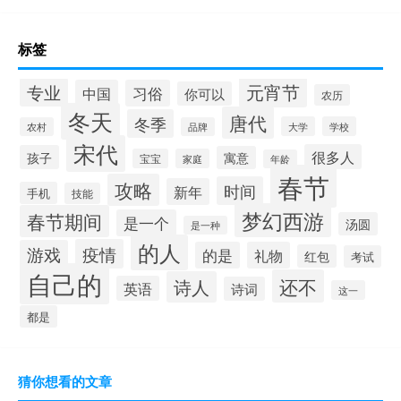
标签
元宵节
专业
中国
习俗
你可以
农历
冬天
唐代
冬季
大学
学校
农村
品牌
宋代
很多人
孩子
寓意
宝宝
家庭
年龄
春节
攻略
时间
新年
手机
技能
梦幻西游
春节期间
是一个
汤圆
是一种
的人
疫情
游戏
的是
礼物
红包
考试
自己的
还不
诗人
英语
诗词
这一
都是
猜你想看的文章