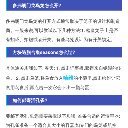
多弗朗门戈鸟笼怎么开?
多弗朗门戈鸟笼的打开方式通常取决于笼子的设计和制造
商。一般来说,可以尝试以下几种方法:1. 检查笼子上是否
有扣环、扣钮或者开关。有些鸟笼设计为有开关锁定。
方块逃脱合集seasons怎么过?
具体通关步骤如下: 春天: 1. 点击记事板,获得来自锈湖的传
哈维
单。 2. 点击鸟笼,将鸟食放入
的小碗里,点击哈维让它
食用鸟食后,再点击一次它会下出一颗鸟蛋...
如何邮寄活孔雀?
要邮寄活孔雀,您需要采取以下步骤: 准备合适的运输容器:
为孔雀准备一个适合其大小的容器,如专门的鸟笼或航空