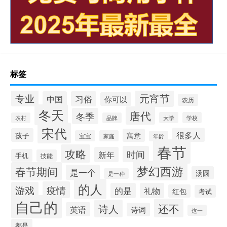
标签
元宵节
专业
中国
习俗
你可以
农历
冬天
唐代
冬季
大学
学校
农村
品牌
宋代
很多人
孩子
寓意
宝宝
家庭
年龄
春节
攻略
时间
新年
手机
技能
梦幻西游
春节期间
是一个
汤圆
是一种
的人
疫情
游戏
的是
礼物
红包
考试
自己的
还不
诗人
英语
诗词
这一
都是