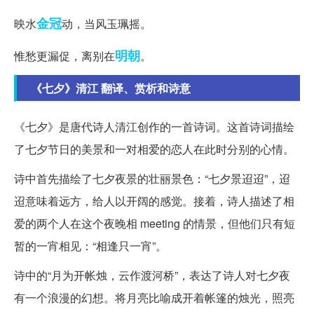
金冠
映水
动，当风玉珮摇。
明朝
惟愁更漏促，离别在
。
《七夕》清江 翻译、赏析和诗意
《七夕》是唐代诗人清江创作的一首诗词。这首诗词描绘
了七夕节日的美景和一对相爱的恋人在此时分别的心情。
诗中首先描绘了七夕夜景的壮丽景色：“七夕景迢迢”，迢
迢意味着远方，给人以开阔的感觉。接着，诗人描述了相
爱的两个人在这个夜晚相 meeting 的情景，但他们只有短
暂的一宵相见：“相逢只一宵”。
诗中的“月为开帐烛，云作渡河桥”，表达了诗人对七夕夜
有一个浪漫的幻想。将月亮比喻成开着帐篷的烛光，照亮