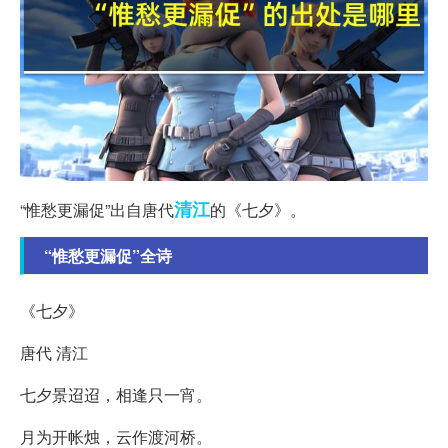
清江
“惟愁更漏促”出自唐代
的《七夕》。
“惟愁更漏促”全诗
《七夕》
唐代 清江
七夕景迢迢，相逢只一宵。
月为开帐烛，云作渡河桥。