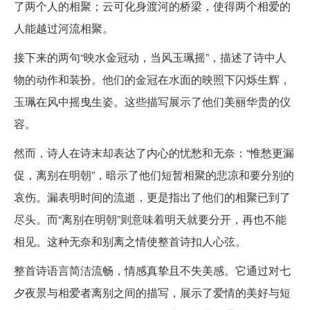
了两个人的相聚；云可化身渡河的桥梁，使得两个相爱的
人能越过河流相聚。
接下来的两句“映水金冠动，当风玉珮摇”，描述了诗中人
物的动作和装扮。他们的金冠在水面的映照下闪烁生辉，
玉珮在风中摇曳生姿。这些描写展示了他们美丽华贵的仪
容。
然而，诗人在诗末却表达了内心的忧愁和无奈：“惟愁更漏
促，离别在明朝”，暗示了他们短暂相聚的悲凉和要分别的
哀伤。漏表明时间的流逝，更是指出了他们的相聚已到了
尽头。而“离别在明朝”则意味着明天就要分开，再也不能
相见。这种无奈和别离之情使整首诗扣人心弦。
整首诗语言简洁流畅，情感真挚且不失美感。它通过对七
夕夜景与相爱者离别之间的描写，展示了爱情的美好与短