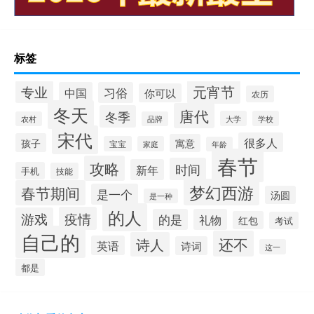
标签
元宵节
专业
中国
习俗
你可以
农历
冬天
唐代
冬季
大学
学校
农村
品牌
宋代
很多人
孩子
寓意
宝宝
家庭
年龄
春节
攻略
时间
新年
手机
技能
梦幻西游
春节期间
是一个
汤圆
是一种
的人
疫情
游戏
的是
礼物
红包
考试
自己的
还不
诗人
英语
诗词
这一
都是