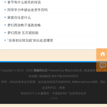
春节有什么相关的传说
同等学力申硕会改变学历吗
家庭住址是什么
梦幻西游豹子逃跑攻略
梦幻西游 五庄观技能
“吴蚕初出悄无眠”的出处是哪里
Copyright © 2012 - 2026
黑咖啡社区
Powered by
网站分类目录
|
精选推荐文章
|
网
站地图
|
疑难解答
陕ICP备05039492号
声明：本站内容来自互联网，如信息有错误可发邮件到f_fb#foxmail.com说明，我们
会及时纠正，谢谢
本站仅为个人兴趣爱好，不接盈利性广告及商业合作
小男孩