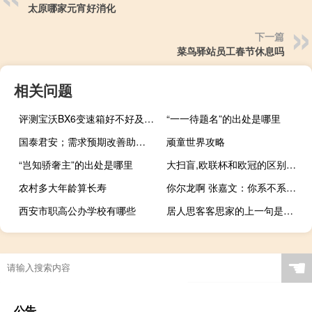
太原哪家元宵好消化
下一篇
菜鸟驿站员工春节休息吗
相关问题
评测宝沃BX6变速箱好不好及宝沃BX6动力怎么样
“一一待题名”的出处是哪里
国泰君安；需求预期改善助力 铜价或强势上行
顽童世界攻略
“岂知骄奢主”的出处是哪里
大扫盲,欧联杯和欧冠的区别是什么 足球欧冠和欧洲杯的区别
农村多大年龄算长寿
你尔龙啊 张嘉文：你系不系尔多龙什么梗
西安市职高公办学校有哪些
居人思客客思家的上一句是什么
☚
公告