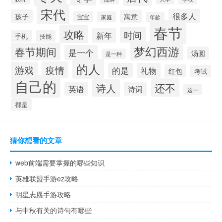
宋代
很多人
孩子
寓意
宝宝
家庭
年龄
春节
攻略
时间
新年
手机
技能
梦幻西游
春节期间
是一个
汤圆
是一种
的人
疫情
游戏
的是
礼物
红包
考试
自己的
还不
诗人
英语
诗词
这一
都是
猜你想看的文章
web前端需要掌握的哪些知识
英雄联盟手游ez攻略
明星志愿手游攻略
与中秋有关的诗句有哪些