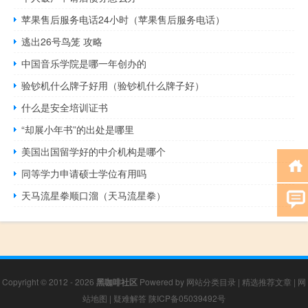
苹果售后服务电话24小时（苹果售后服务电话）
逃出26号鸟笼 攻略
中国音乐学院是哪一年创办的
验钞机什么牌子好用（验钞机什么牌子好）
什么是安全培训证书
“却展小年书”的出处是哪里
美国出国留学好的中介机构是哪个
同等学力申请硕士学位有用吗
天马流星拳顺口溜（天马流星拳）
Copyright © 2012 - 2026
黑咖啡社区
Powered by
网站分类目录
|
精选推荐文章
|
网
站地图
|
疑难解答
陕ICP备05039492号