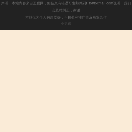
声明：本站内容来自互联网，如信息有错误可发邮件到f_fb#foxmail.com说明，我们
会及时纠正，谢谢
本站仅为个人兴趣爱好，不接盈利性广告及商业合作
小男孩