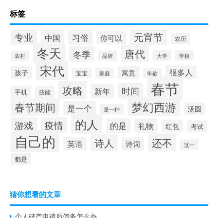
标签
元宵节
专业
中国
习俗
你可以
农历
冬天
唐代
冬季
大学
学校
农村
品牌
宋代
很多人
孩子
寓意
宝宝
家庭
年龄
春节
攻略
时间
新年
手机
技能
梦幻西游
春节期间
是一个
汤圆
是一种
的人
疫情
游戏
的是
礼物
红包
考试
自己的
还不
诗人
英语
诗词
这一
都是
猜你想看的文章
个人破产申请后债务怎么办