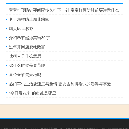
宝宝打预防针要间隔多久打下一针 宝宝打预防针前要注意什么
冬天怎样防止胎儿缺氧
鹰犬boss攻略
介绍春节起源英语30字
过年开网店卖啥致富
伐柯人是什么意思
你什么时候是春节呢
皇帝春节去天坛吗
热门车讯生活要速度与激情 更要吉利博瑞式的澎湃与享受
“今日看花来”的出处是哪里
Copyright © 2012 - 2026
Powered by
网站分类目录
|
精选推荐文章
|
网