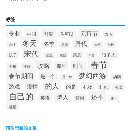
标签
元宵节
专业
中国
习俗
你可以
农历
冬天
唐代
冬季
大学
学校
农村
品牌
宋代
很多人
孩子
寓意
宝宝
家庭
年龄
春节
攻略
时间
新年
手机
技能
梦幻西游
春节期间
是一个
汤圆
是一种
的人
疫情
游戏
的是
礼物
红包
考试
自己的
还不
诗人
英语
诗词
这一
都是
猜你想看的文章