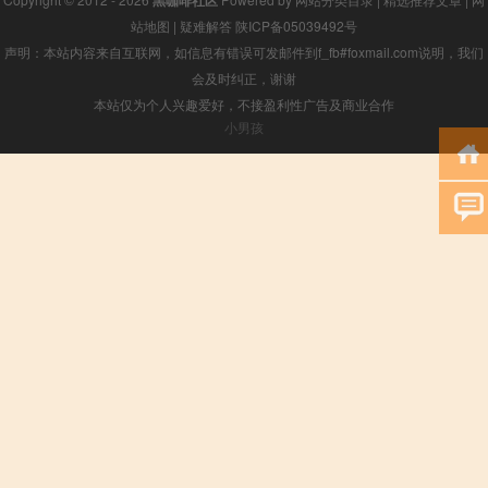
黑咖啡社区
站地图
|
疑难解答
陕ICP备05039492号
声明：本站内容来自互联网，如信息有错误可发邮件到f_fb#foxmail.com说明，我们
会及时纠正，谢谢
本站仅为个人兴趣爱好，不接盈利性广告及商业合作
小男孩