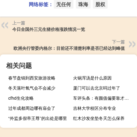
网络标签：
无任何
珠海
股权
上一篇
今日全国外三元生猪价格涨跌情况一览
下一篇
欧洲央行管委内格尔：目前还不清楚利率是否已经达到峰值
相关问题
春节盘锦到西安旅游攻略
火锅浑汤是什么原因
冬天落叶氧气会不会减少
厦门可以去北京吗过年了
cfhd生化攻略
车评头条：有颜值偏要靠才华 试驾2017款宝马X5
过年成都周边哪有庙会了
吉林大学校区分布专业
“外监多假帝王尊”的出处是哪里
红木沙发坐垫冬天怎么保养