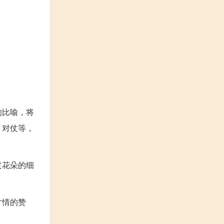
的比喻，将
、对仗等，
过花朵的细
才情的赞