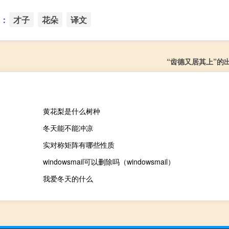
：
才子
花朵
译文
“齿德又居其上”的
黄花梨是什么树种
冬天能不能冲凉
实对称矩阵有哪些性质
windowsmail可以删除吗（windowsmail）
我爱冬天的什么