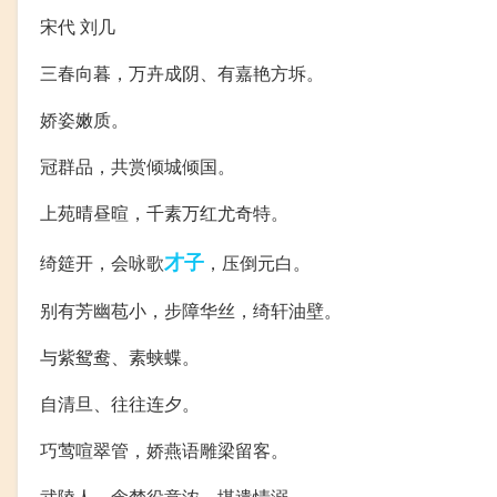
宋代 刘几
三春向暮，万卉成阴、有嘉艳方坼。
娇姿嫩质。
冠群品，共赏倾城倾国。
上苑晴昼暄，千素万红尤奇特。
才子
绮筵开，会咏歌
，压倒元白。
别有芳幽苞小，步障华丝，绮轩油壁。
与紫鸳鸯、素蛱蝶。
自清旦、往往连夕。
巧莺喧翠管，娇燕语雕梁留客。
武陵人，念梦役意浓，堪遣情溺。