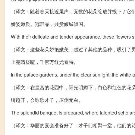
（译文：随着春天接近尾声，无数的花朵绽放并投下了它
娇姿嫩质。冠群品，共赏倾城倾国。
With their delicate and tender appearance, these flowers s
（译文：这些花朵娇艳嫩美，超过了其他的品种，吸引了
上苑晴昼暄，千素万红尤奇特。
In the palace gardens, under the clear sunlight, the white
（译文：在皇宫的花园中，阳光明媚下，白色和红色的花
绮筵开，会咏歌才子，压倒元白。
The splendid banquet is prepared, wher
e talented scholar
（译文：华丽的宴会准备好了，才子们相聚一堂，他们的