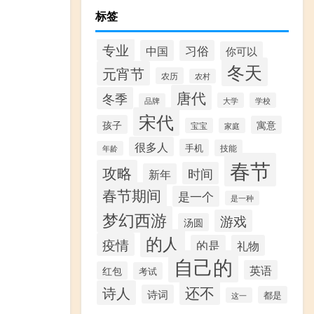
标签
专业
中国
习俗
你可以
冬天
元宵节
农历
农村
唐代
冬季
大学
学校
品牌
宋代
孩子
寓意
宝宝
家庭
很多人
手机
技能
年龄
春节
攻略
时间
新年
春节期间
是一个
是一种
梦幻西游
游戏
汤圆
的人
疫情
的是
礼物
自己的
英语
红包
考试
还不
诗人
诗词
都是
这一