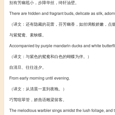
别有芳幽苞小，步障华丝，绮轩油壁。
There are hidden and fragrant buds, delicate as silk, adorn
（译文：还有隐藏的花蕾，芬芳幽香，如丝绸般娇嫩，点
与紫鸳鸯、素蛱蝶。
Accompanied by purple mandarin ducks and white butterfl
（译文：与紫色的鸳鸯和白色的蝴蝶为伴。）
自清旦、往往连夕。
From early morning until evening.
（译文：从清晨一直到夜晚。）
巧莺喧翠管，娇燕语雕梁留客。
The melodious warbler sings amidst the lush foliage, and