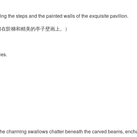
ing the steps and the painted walls of the exquisite pavilion.
缀在阶梯和精美的亭子壁画上。）
ies.
 the charming swallows chatter beneath the carved beams, encha