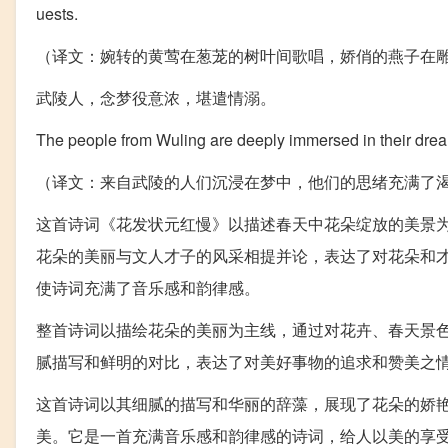
uests.
（译文：婉转的黄莺在葱茏的树叶间歌唱，娇俏的燕子在
武陵人，念梦役意浓，堪遣情溺。
The people from Wuling are deeply immersed in their dreams
（译文：来自武陵的人们沉浸在梦中，他们的思绪充满了
这首诗词《花发状元红慢》以描述春天中花朵绽放的美景
花朵的美丽与文人才子的风采相提并论，表达了对花朵和
使诗词充满了音乐感和韵律感。
整首诗词以描绘花朵的美丽为主线，通过对花卉、春天景
腻描写和鲜明的对比，表达了对美好事物的追求和赞美之
这首诗词以其细腻的描写和华丽的辞藻，展现了花朵的娇
美。它是一首充满音乐感和韵律感的诗词，给人以美的享