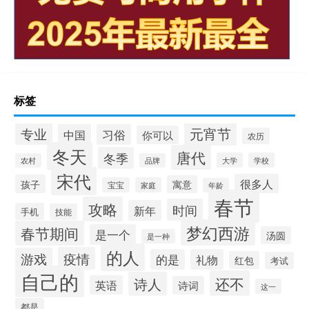
标签
元宵节
专业
中国
习俗
你可以
农历
冬天
唐代
冬季
大学
学校
农村
品牌
宋代
很多人
孩子
寓意
宝宝
家庭
年龄
春节
攻略
时间
新年
手机
技能
梦幻西游
春节期间
是一个
汤圆
是一种
的人
疫情
游戏
的是
礼物
红包
考试
自己的
还不
诗人
英语
诗词
这一
都是