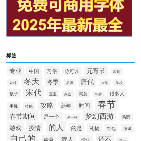
标签
元宵节
专业
中国
习俗
你可以
农历
冬天
唐代
冬季
大学
学校
农村
品牌
宋代
很多人
孩子
寓意
宝宝
家庭
年龄
春节
攻略
时间
新年
手机
技能
梦幻西游
春节期间
是一个
汤圆
是一种
的人
疫情
游戏
的是
礼物
红包
考试
自己的
还不
诗人
英语
诗词
这一