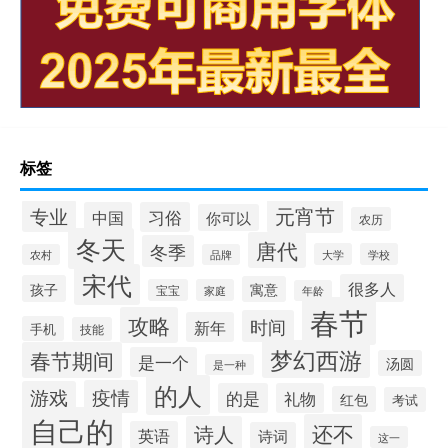
标签
元宵节
专业
中国
习俗
你可以
农历
冬天
唐代
冬季
大学
学校
农村
品牌
宋代
很多人
孩子
寓意
宝宝
家庭
年龄
春节
攻略
时间
新年
手机
技能
梦幻西游
春节期间
是一个
汤圆
是一种
的人
疫情
游戏
的是
礼物
红包
考试
自己的
还不
诗人
英语
诗词
这一