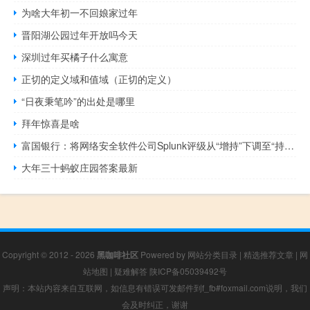
为啥大年初一不回娘家过年
晋阳湖公园过年开放吗今天
深圳过年买橘子什么寓意
正切的定义域和值域（正切的定义）
“日夜秉笔吟”的出处是哪里
拜年惊喜是啥
富国银行：将网络安全软件公司Splunk评级从“增持”下调至“持有”
大年三十蚂蚁庄园答案最新
Copyright © 2012 - 2026
黑咖啡社区
Powered by
网站分类目录
|
精选推荐文章
|
网
站地图
|
疑难解答
陕ICP备05039492号
声明：本站内容来自互联网，如信息有错误可发邮件到f_fb#foxmail.com说明，我们
会及时纠正，谢谢