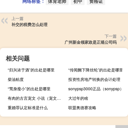
网络标签：
体育老师
初中
资格证
上一篇
补交的税费怎么处理
下一篇
广州新金领家政是正规公司吗
相关问题
“归兴浓于酒”的出处是哪里
“传闻阙下降丝纶”的出处是哪里
柴油粘度
投资性房地产转换的会计处理
“莺身瘦小”的出处是哪里
sonypsp3000正品（sonypsp）
有肉的古言宠文 小说（宠文肉多无虐）
大过年的啥
重婚罪认定标准是什么
联盟奥德赛攻略