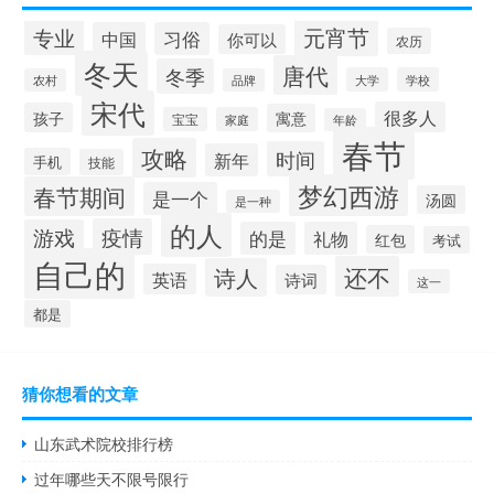
元宵节
专业
中国
习俗
你可以
农历
冬天
唐代
冬季
大学
学校
农村
品牌
宋代
很多人
孩子
寓意
宝宝
家庭
年龄
春节
攻略
时间
新年
手机
技能
梦幻西游
春节期间
是一个
汤圆
是一种
的人
疫情
游戏
的是
礼物
红包
考试
自己的
还不
诗人
英语
诗词
这一
都是
猜你想看的文章
山东武术院校排行榜
过年哪些天不限号限行